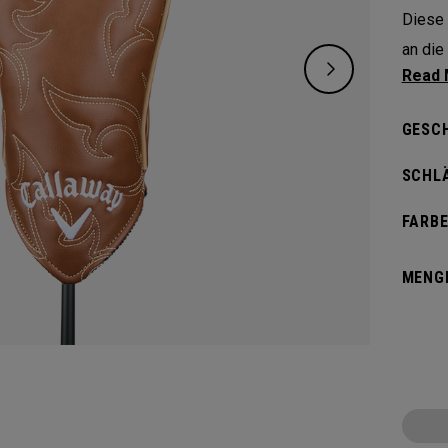
Diese 
an die
berühm
Heimat
GESC
SCHL
FARBE
MENG