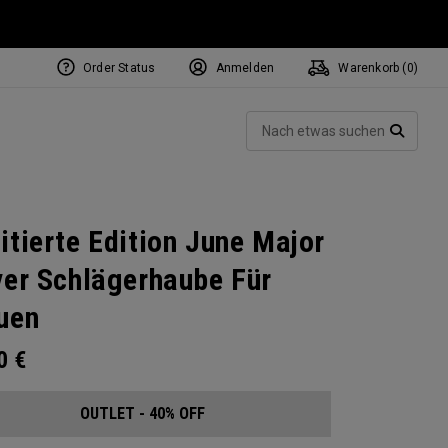
Order Status
Anmelden
Warenkorb (
0
)
Such
SUCH
itierte Edition June Major
ver Schlägerhaube Für
uen
00
€
OUTLET - 40% OFF