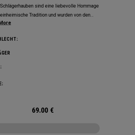
Schlägerhauben sind eine liebevolle Hommage
 einheimische Tradition und wurden von den
ten Cowgirl-Stiefeln inspiriert, die im
staat Texas getragen werden.
HLECHT:
ÄGER
:
E:
69.00
€