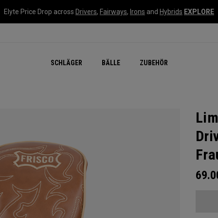
Elyte Price Drop across
Drivers
,
Fairways
,
Irons
and
Hybrids
EXPLORE
SCHLÄGER
BÄLLE
ZUBEHÖR
Lim
Dri
Fra
69.