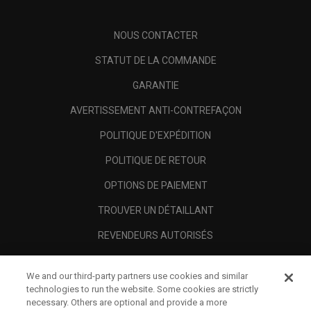
NOUS CONTACTER
STATUT DE LA COMMANDE
GARANTIE
AVERTISSEMENT ANTI-CONTREFAÇON
POLITIQUE D'EXPÉDITION
POLITIQUE DE RETOUR
OPTIONS DE PAIEMENT
TROUVER UN DÉTAILLANT
REVENDEURS AUTORISÉS
SCAM AWARENESS
We and our third-party partners use cookies and similar
A PROPOS
technologies to run the website. Some cookies are strictly
necessary. Others are optional and provide a more