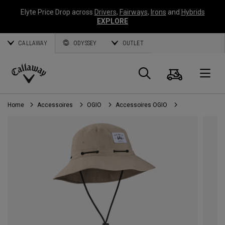
Elyte Price Drop across
Drivers
,
Fairways
,
Irons
and
Hybrids
EXPLORE
CALLAWAY
ODYSSEY
OUTLET
Panier
Recherch
O
Callaway
Golf
Home
Accessoires
OGIO
Accessoires OGIO