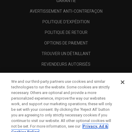
GARANTIE
AVERTISSEMENT ANTI-CONTREFAÇON
POLITIQUE D'EXPÉDITION
POLITIQUE DE RETOUR
OPTIONS DE PAIEMENT
TROUVER UN DÉTAILLANT
REVENDEURS AUTORISÉS
SCAM AWARENESS
We and our third-party partners use cookies and similar
A PROPOS
technologies to run the website. Some cookies are strictly
necessary. Others are optional and provide a more
MENTIONS LÉGALES
personalized experience, improve the way our websites
work, and support our marketing operations; these will only
be set with your consent. By clicking the ‘Reject All' button
you are agreeing to only strictly necessary cookies if you
continue to visit our website. All other optional cookies will
not be set. For more information, see our
Privacy, Ad &
Cookies Policy