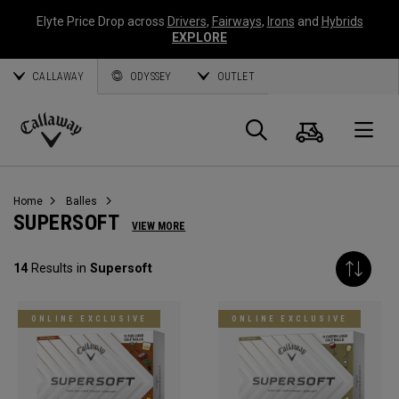
Elyte Price Drop across
Drivers
,
Fairways
,
Irons
and
Hybrids
EXPLORE
CALLAWAY
ODYSSEY
OUTLET
Panier
Recherch
O
Callaway
Golf
Home
Balles
SUPERSOFT
VIEW MORE
14
Results in
Supersoft
ONLINE EXCLUSIVE
ONLINE EXCLUSIVE