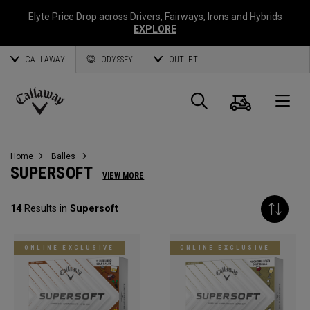
Elyte Price Drop across
Drivers
,
Fairways
,
Irons
and
Hybrids
EXPLORE
CALLAWAY
ODYSSEY
OUTLET
Panier
Recherch
O
Callaway
Golf
Home
Balles
SUPERSOFT
VIEW MORE
14
Results in
Supersoft
ONLINE EXCLUSIVE
ONLINE EXCLUSIVE