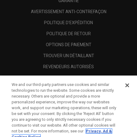
GARANTIE
AVERTISSEMENT ANTI-CONTREFAÇON
POLITIQUE D'EXPÉDITION
POLITIQUE DE RETOUR
OPTIONS DE PAIEMENT
TROUVER UN DÉTAILLANT
REVENDEURS AUTORISÉS
SCAM AWARENESS
We and our third-party partners use cookies and similar
A PROPOS
technologies to run the website. Some cookies are strictly
necessary. Others are optional and provide a more
MENTIONS LÉGALES
personalized experience, improve the way our websites
work, and support our marketing operations; these will only
be set with your consent. By clicking the ‘Reject All' button
you are agreeing to only strictly necessary cookies if you
continue to visit our website. All other optional cookies will
not be set. For more information, see our
Privacy, Ad &
Cookies Policy