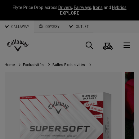
Elyte Price Drop across
Drivers
,
Fairways
,
Irons
and
Hybrids
EXPLORE
CALLAWAY
ODYSSEY
OUTLET
Panier
Recherch
O
Callaway
Golf
Home
Exclusivités
Balles Exclusivités