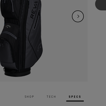
pour l
augmen
et pro
driver
putter,
SHOP
TECH
SPECS