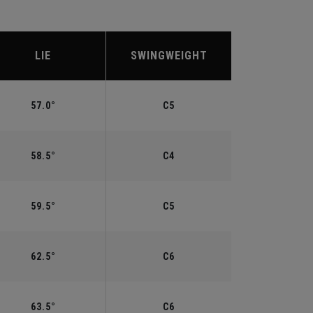
LIE
SWINGWEIGHT
57.0°
C5
58.5°
C4
59.5°
C5
62.5°
C6
63.5°
C6