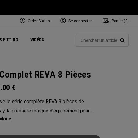
Order Status
Se connecter
Panier (
0
)
Centres de Performance
tum
 Juillet
ets
Exclusive Mavrik Complete Sets
Exclusivités - Balles de Golf
NEW Headwear
Women's Golf Balls
Rech
& FITTING
VIDÉOS
Régionaux
Golf
e
Exclusivités - Accessoires
Pass It On
RECHE
 Complet REVA 8 Pièces
9.00
€
velle série complète REVA 8 pièces de
ay, la première marque d'équipement pour
 est conçue pour garantir des performances
e gamme. Cette offre complète est pensée