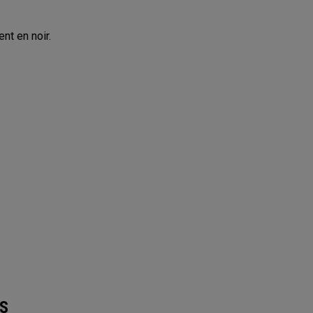
nt en noir.
S