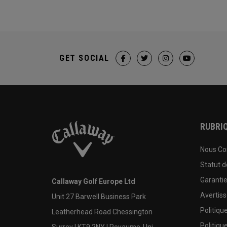
GET SOCIAL
RUBRIQ
Nous Co
Statut 
Garanti
Callaway Golf Europe Ltd
Avertis
Unit 27 Barwell Business Park
Politiqu
Leatherhead Road Chessington
Politiqu
Surrey | KT9 2NY | Royaume-Uni