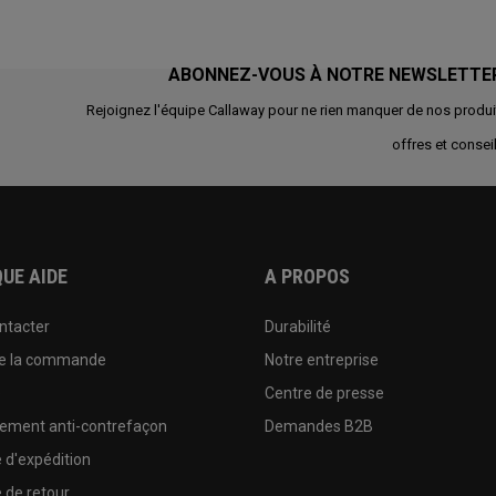
ABONNEZ-VOUS À NOTRE NEWSLETTE
Rejoignez l'équipe Callaway pour ne rien manquer de nos produi
offres et conseil
UE AIDE
A PROPOS
ntacter
Durabilité
de la commande
Notre entreprise
e
Centre de presse
sement anti-contrefaçon
Demandes B2B
e d'expédition
e de retour