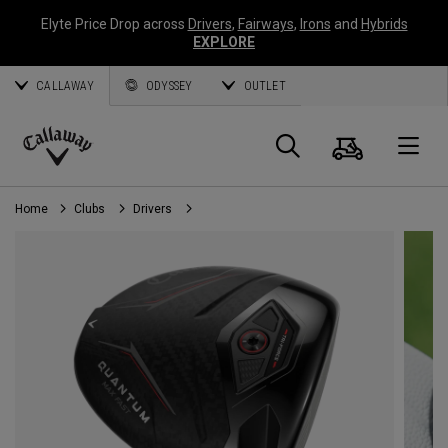
Elyte Price Drop across
Drivers
,
Fairways
,
Irons
and
Hybrids
EXPLORE
CALLAWAY
ODYSSEY
OUTLET
Panier
Recherch
O
Callaway
Golf
Home
Clubs
Drivers