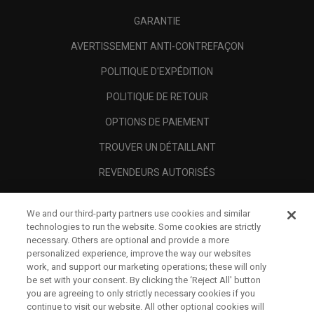
GARANTIE
AVERTISSEMENT ANTI-CONTREFAÇON
POLITIQUE D'EXPÉDITION
POLITIQUE DE RETOUR
OPTIONS DE PAIEMENT
TROUVER UN DÉTAILLANT
REVENDEURS AUTORISÉS
SCAM AWARENESS
We and our third-party partners use cookies and similar
A PROPOS
technologies to run the website. Some cookies are strictly
necessary. Others are optional and provide a more
MENTIONS LÉGALES
personalized experience, improve the way our websites
work, and support our marketing operations; these will only
be set with your consent. By clicking the ‘Reject All' button
you are agreeing to only strictly necessary cookies if you
continue to visit our website. All other optional cookies will