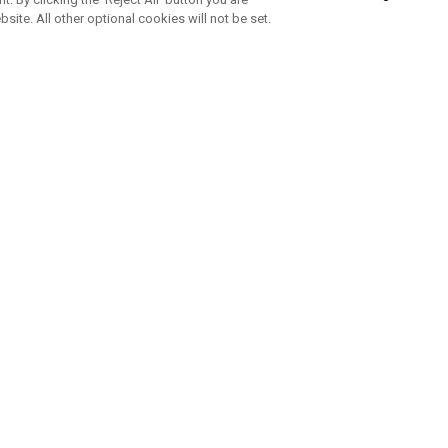
bsite. All other optional cookies will not be set.
ABONNEZ-VOUS À NOTRE NEWSLETTE
Rejoignez l'équipe Callaway pour ne rien manquer de nos produi
offres et conseil
UE AIDE
A PROPOS
ntacter
Durabilité
de la commande
Notre entreprise
e
Centre de presse
sement anti-contrefaçon
Demandes B2B
e d'expédition
e de retour