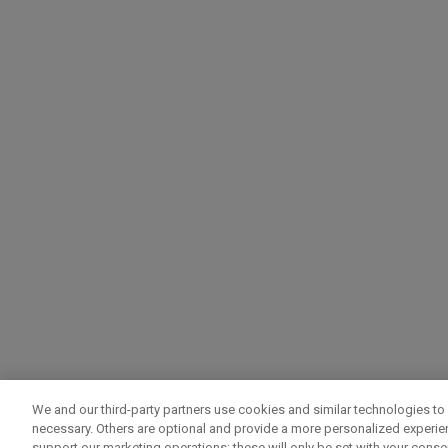
We and our third-party partners use cookies and similar technologies to 
necessary. Others are optional and provide a more personalized experi
support our marketing operations; these will only be set with your consent