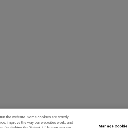
run the website. Some cookies are strictly
ence, improve the way our websites work, and
Manage Cookie
. By clicking the ‘Reject All' button you are