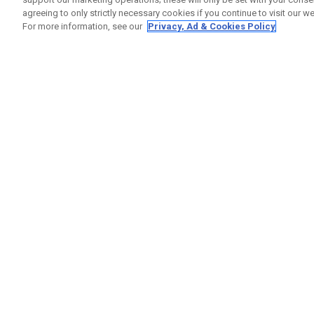
agreeing to only strictly necessary cookies if you continue to visit our we
For more information, see our
Privacy, Ad & Cookies Policy
GET SOCIAL
RUBRIQ
Nous Co
Statut 
Garanti
Callaway Golf Europe Ltd
Avertis
Unit 27 Barwell Business Park
Politiqu
Leatherhead Road Chessington
Politiqu
Surrey | KT9 2NY | Royaume-Uni