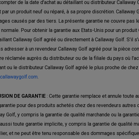
compter de la date d'achat au détaillant ou distributeur Callaway 
t par un produit neuf ou réparé, à sa propre discrétion. Callaway 
es causés par des tiers. La présente garantie ne couvre pas les 
e normale. Pour obtenir la garantie aux Etats-Unis pour un produit
aillant Callaway Golf agréé ou directement à Callaway Golf. S'il s
s adresser à un revendeur Callaway Golf agréé pour la pièce con
re réclamée auprès du distributeur ou de la filiale du pays où l'ach
lant ou le distributeur Callaway Golf agréé le plus proche de chez
.callawaygolf.com
.
SION DE GARANTIE
: Cette garantie remplace et annule toute a
garantie pour des produits achetés chez des revendeurs autres q
ay Golf, y compris la garantie de qualité marchande ou la garantie
 aussi toute garantie implicite, y compris la garantie de qualité 
ulier, et ne peut être tenu responsable des dommages spécifiques