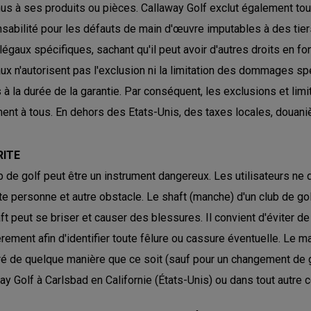
us à ses produits ou pièces. Callaway Golf exclut également tout
sabilité pour les défauts de main d'œuvre imputables à des tie
 légaux spécifiques, sachant qu'il peut avoir d'autres droits en f
aux n'autorisent pas l'exclusion ni la limitation des dommages spé
s à la durée de la garantie. Par conséquent, les exclusions et lim
ent à tous. En dehors des Etats-Unis, des taxes locales, douaniè
RITE
b de golf peut être un instrument dangereux. Les utilisateurs n
te personne et autre obstacle. Le shaft (manche) d'un club de golf 
ft peut se briser et causer des blessures. Il convient d'éviter d
èrement afin d'identifier toute fêlure ou cassure éventuelle. Le m
éré de quelque manière que ce soit (sauf pour un changement de gr
ay Golf à Carlsbad en Californie (États-Unis) ou dans tout autre c