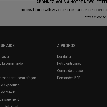
ABONNEZ-VOUS À NOTRE NEWSLETTE
Rejoignez l'équipe Callaway pour ne rien manquer de nos produi
offres et conseil
UE AIDE
A PROPOS
ntacter
Durabilité
de la commande
Notre entreprise
e
Centre de presse
sement anti-contrefaçon
Demandes B2B
e d'expédition
e de retour
 de paiement
un détaillant