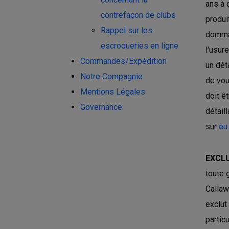
ans à 
contrefaçon de clubs
produi
Rappel sur les
dommag
escroqueries en ligne
l'usur
Commandes/Expédition
un dét
Notre Compagnie
de vou
Mentions Légales
doit êt
Governance
détail
sur
eu
EXCLU
toute 
Callaw
exclut
partic