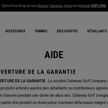
Elyte Price Drop across
Drivers
,
Fairways
,
Irons
and
Hybrids
EXPLORE
tées
ccessoires
Nouvelle série – Quan
Famille Chrome Soft
Chrome Tour : Majeur De
New - REVA Complete S
Online Selector Tools
ACCESSOIRES
FEMMES
EXCLUSIVITÉS
DÉTAILLANTS 
Exclusivités - Balles de 
Callaway Clubhouse Liv
AIDE
VERTURE DE LA GARANTIE
ERTURE DE LA GARANTIE
: La société Callaway Golf Company ga
 produits achetés auprès des détaillants ou distributeurs agréés
n d'œuvre pendant une durée de deux ans. Callaway Golf s'engage
u partie d'un produit ou d'une pièce s'avérant défectueux malgré 