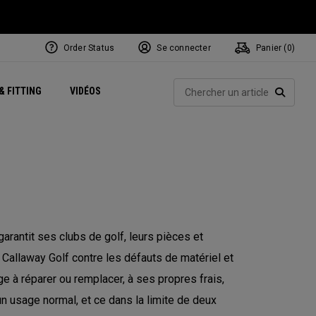
Order Status
Se connecter
Panier (
0
)
Centres de Performance
tum
 Juillet
ets
Exclusive Mavrik Complete Sets
Exclusivités - Balles de Golf
NEW Headwear
Women's Golf Balls
Rech
& FITTING
VIDÉOS
Régionaux
Golf
e
Exclusivités - Accessoires
Pass It On
RECHE
rantit ses clubs de golf, leurs pièces et
 Callaway Golf contre les défauts de matériel et
 à réparer ou remplacer, à ses propres frais,
un usage normal, et ce dans la limite de deux