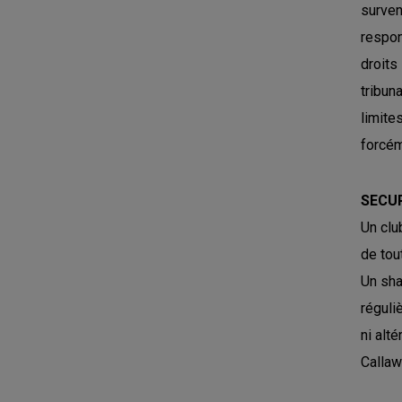
surven
respon
droits
tribun
limite
forcém
SECU
Un clu
de tou
Un sha
réguli
ni alt
Callaw