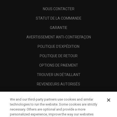
NOUS CONTACTER
STATUT DE LA COMMANDE
GARANTIE
AVERTISSEMENT ANTI-CONTREFAÇON
POLITIQUE D'EXPÉDITION
POLITIQUE DE RETOUR
OPTIONS DE PAIEMENT
TROUVER UN DÉTAILLANT
REVENDEURS AUTORISÉS
SCAM AWARENESS
We and our third-party partners use cookies and similar
A PROPOS
technologies to run the website. Some cookies are strictly
necessary. Others are optional and provide a more
MENTIONS LÉGALES
personalized experience, improve the way our websites