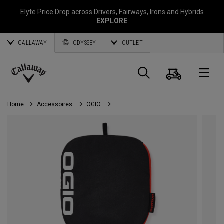
Elyte Price Drop across
Drivers
,
Fairways
,
Irons
and
Hybrids
EXPLORE
CALLAWAY
ODYSSEY
OUTLET
Panier
Recherch
O
Callaway
Golf
Home
Accessoires
OGIO