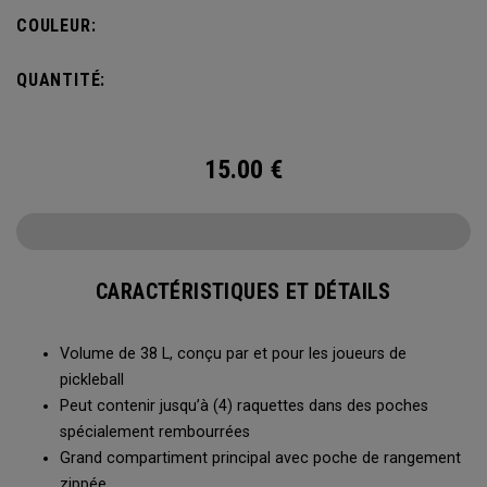
4 raquettes et comporte un compartiment à chaussures
COULEUR:
ainsi que tout l’espace nécessaire pour ranger vos affaires
de sport.
QUANTITÉ:
15.00
€
CARACTÉRISTIQUES ET DÉTAILS
Volume de 38 L, conçu par et pour les joueurs de
pickleball
Peut contenir jusqu’à (4) raquettes dans des poches
spécialement rembourrées
Grand compartiment principal avec poche de rangement
zippée