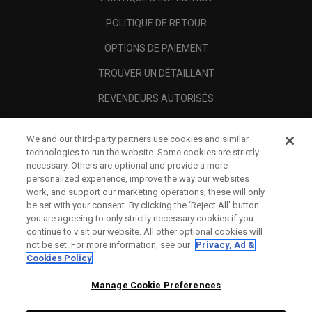
POLITIQUE DE RETOUR
OPTIONS DE PAIEMENT
TROUVER UN DÉTAILLANT
REVENDEURS AUTORISÉS
SCAM AWARENESS
We and our third-party partners use cookies and similar
A PROPOS
technologies to run the website. Some cookies are strictly
necessary. Others are optional and provide a more
MENTIONS LÉGALES
personalized experience, improve the way our websites
work, and support our marketing operations; these will only
be set with your consent. By clicking the ‘Reject All' button
you are agreeing to only strictly necessary cookies if you
continue to visit our website. All other optional cookies will
not be set. For more information, see our
Privacy, Ad &
Cookies Policy
Manage Cookie Preferences