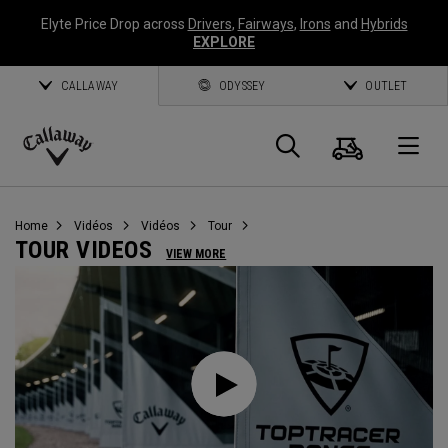
Elyte Price Drop across
Drivers
,
Fairways
,
Irons
and
Hybrids
EXPLORE
CALLAWAY
ODYSSEY
OUTLET
Panier
Recherch
O
Callaway
Golf
Home
Vidéos
Vidéos
Tour
TOUR VIDEOS
VIEW MORE