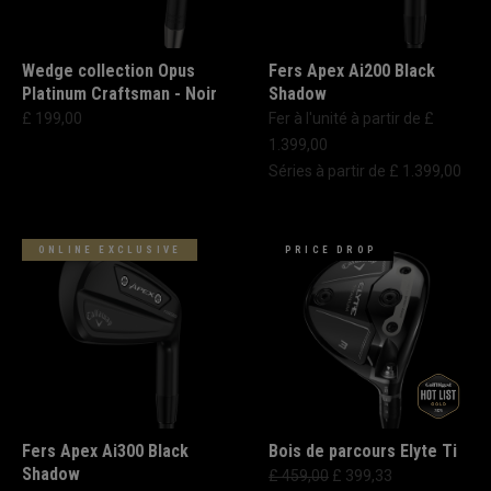
Wedge collection Opus
Fers Apex Ai200 Black
Platinum Craftsman - Noir
Shadow
£ 199,00
Fer à l'unité à partir de £
1.399,00
Séries à partir de £ 1.399,00
ONLINE EXCLUSIVE
PRICE DROP
Fers Apex Ai300 Black
Bois de parcours Elyte Ti
Shadow
£ 459,00
£ 399,33