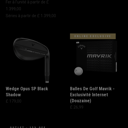
Fer à l'unité à partir de £
1.399,00
Séries à partir de £ 1.399,00
ONLINE EXCLUSIVE
Wedge Opus SP Black
Balles De Golf Mavrik -
Shadow
Exclusivité Internet
(Douzaine)
£ 179,00
£ 26,99
OUTLET - 15% OFF