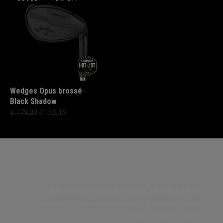
Wedges Opus brossé
Black Shadow
£ 179,00
£ 152,15
ABONNEZ-VOUS À NOTRE NEWSLETTER:
Rejoignez l'équipe Callaway pour ne rien manquer de nos
produits, offres et conseils !