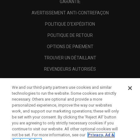
GARANTIE
AVERTISSEMENT ANTI-CONTREFAÇON
POLITIQUE D'EXPÉDITION
POLITIQUE DE RETOUR
OPTIONS DE PAIEMENT
TROUVER UN DÉTAILLANT
REVENDEURS AUTORISÉS
SCAM AWARENESS
We and our third-party partners use cookies and similar
A PROPOS
technologies to run the website. Some cookies are strictly
necessary. Others are optional and provide a more
MENTIONS LÉGALES
personalized experience, improve the way our websites
work, and support our marketing operations; these will only
be set with your consent. By clicking the ‘Reject All' button
you are agreeing to only strictly necessary cookies if you
continue to visit our website. All other optional cookies will
not be set. For more information, see our
Privacy, Ad &