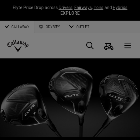
Elyte Price Drop across
Drivers
,
Fairways
,
Irons
and
Hybrids
EXPLORE
CALLAWAY
ODYSSEY
OUTLET
Panier
Recherch
O
Callaway
Golf