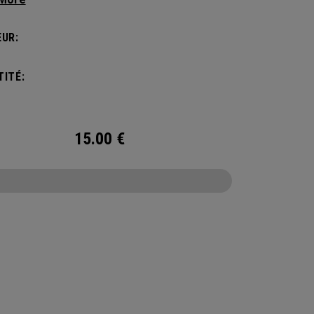
re aux attentes des joueurs de pickleball les
xigeants. Ce sac spacieux et polyvalent peut
UR:
orter jusqu’à 4 raquettes et comporte un
timent à chaussures ainsi que tout l’espace
ITÉ:
aire pour ranger vos affaires de sport.
15.00
€
CONFIGURE