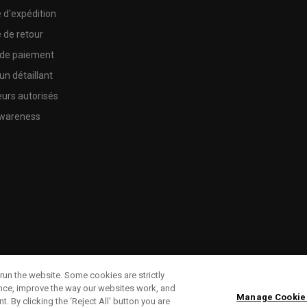
e d'expédition
e de retour
 de paiement
un détaillant
urs autorisés
wareness
run the website. Some cookies are strictly
ence, improve the way our websites work, and
Manage Cookie
. By clicking the ‘Reject All' button you are