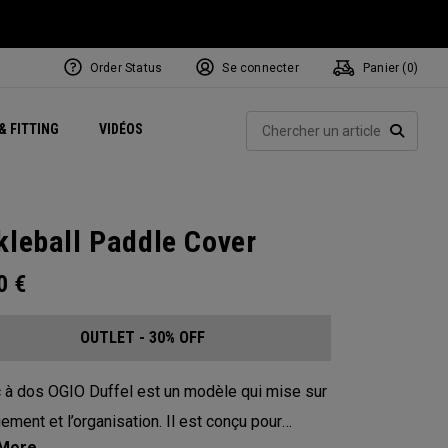
Order Status
Se connecter
Panier (
0
)
Centres de Performance
tum
 Juillet
ets
Exclusive Mavrik Complete Sets
Exclusivités - Balles de Golf
NEW Headwear
Women's Golf Balls
Rech
& FITTING
VIDÉOS
Régionaux
Golf
e
Exclusivités - Accessoires
Pass It On
RECHE
kleball Paddle Cover
00
€
OUTLET - 30% OFF
 à dos OGIO Duffel est un modèle qui mise sur
gement et l’organisation. Il est conçu pour