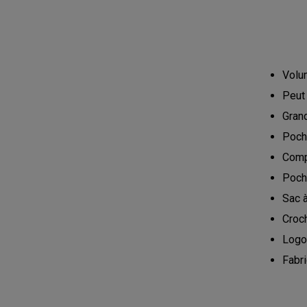
Volum
Peut
Gran
Poch
Comp
Poche
Sac 
Croc
Logo
Fabr