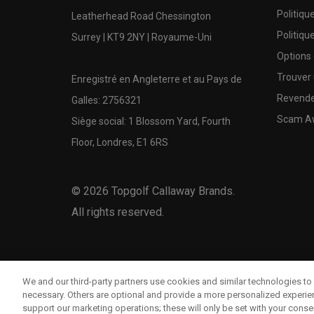
Politiqu
Leatherhead Road Chessington
Politiqu
Surrey | KT9 2NY | Royaume-Uni
Options
Trouver 
Enregistré en Angleterre et au Pays de
Revende
Galles: 2756321
Scam A
Siège social: 1 Blossom Yard, Fourth
Floor, Londres, E1 6RS
©
2026
Topgolf Callaway Brands.
All rights reserved.
We and our third-party partners use cookies and similar technologies to 
necessary. Others are optional and provide a more personalized experi
support our marketing operations; these will only be set with your consent