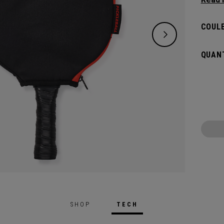
répond
plus e
COULE
transp
compar
QUANT
nécess
SHOP
TECH