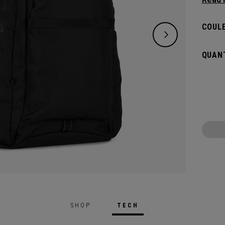
avez b
d’un c
COULE
pour b
vos ac
QUANT
vous é
SHOP
TECH