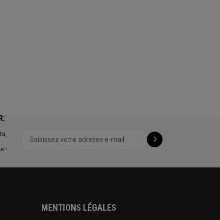
R:
ts,
s !
MENTIONS LÉGALES