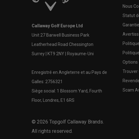
Nous Co
Statut 
Garanti
Callaway Golf Europe Ltd
Avertis
Unit 27 Barwell Business Park
Politiqu
Leatherhead Road Chessington
Politiqu
Surrey | KT9 2NY | Royaume-Uni
Options
Trouver 
Enregistré en Angleterre et au Pays de
Revende
Galles: 2756321
Scam A
Siège social: 1 Blossom Yard, Fourth
Floor, Londres, E1 6RS
©
2026
Topgolf Callaway Brands.
All rights reserved.