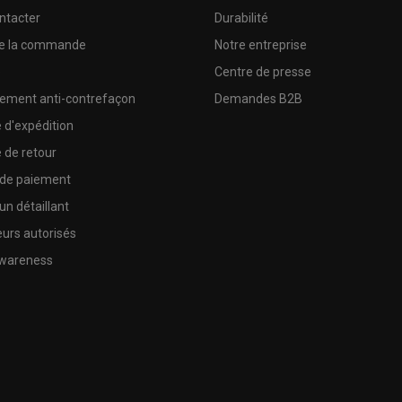
ntacter
Durabilité
de la commande
Notre entreprise
e
Centre de presse
sement anti-contrefaçon
Demandes B2B
e d'expédition
e de retour
 de paiement
un détaillant
urs autorisés
wareness