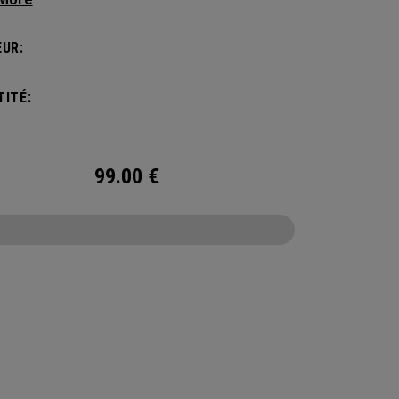
esoin sans compromettre votre style. Doté
ompartiment principal spacieux, de deux poches
UR:
outeille d’eau et d’une poche avant pour ranger
cessoires, le sac à dos Alpha est idéal pour
ITÉ:
chapper le temps d’un week-end.
99.00
€
CONFIGURE