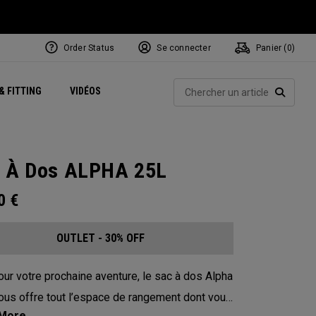
Order Status
Se connecter
Panier (
0
)
Centres de Performance
tum
 Juillet
ets
Exclusive Mavrik Complete Sets
Exclusivités - Balles de Golf
NEW Headwear
Women's Golf Balls
Rech
& FITTING
VIDÉOS
Régionaux
Golf
e
Exclusivités - Accessoires
Pass It On
RECHE
 À Dos ALPHA 25L
00
€
OUTLET - 30% OFF
our votre prochaine aventure, le sac à dos Alpha
ous offre tout l’espace de rangement dont vous