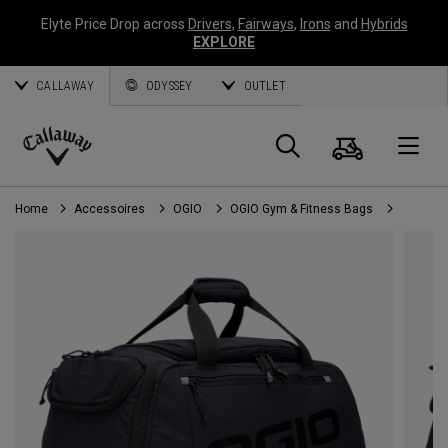
Elyte Price Drop across
Drivers
,
Fairways
,
Irons
and
Hybrids
EXPLORE
CALLAWAY
ODYSSEY
OUTLET
Panier
Recherch
O
Callaway
Golf
Home
Accessoires
OGIO
OGIO Gym & Fitness Bags