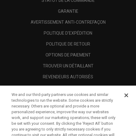
STATUT DE LA COMMANDE
GARANTIE
AVERTISSEMENT ANTI-CONTREFAÇON
POLITIQUE D'EXPÉDITION
POLITIQUE DE RETOUR
OPTIONS DE PAIEMENT
TROUVER UN DÉTAILLANT
REVENDEURS AUTORISÉS
SCAM AWARENESS
We and our third-party partners use cookies and similar
A PROPOS
technologies to run the website. Some cookies are strictly
necessary. Others are optional and provide a more
MENTIONS LÉGALES
personalized experience, improve the way our websites
work, and support our marketing operations; these will only
be set with your consent. By clicking the ‘Reject All' button
you are agreeing to only strictly necessary cookies if you
continue to visit our website. All other optional cookies will