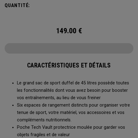
Vault, son tapis de change escamotable, ses multiples
QUANTITÉ:
méthodes de transport et un système de ventilation, ce sac
duffel est prêt à tout.
149.00
€
CARACTÉRISTIQUES ET DÉTAILS
Le grand sac de sport duffel de 45 litres possède toutes
les fonctionnalités dont vous avez besoin pour booster
vos entraînements, au lieu de vous freiner
Six espaces de rangement distincts pour organiser votre
tenue de sport, votre matériel, vos accessoires et vos
compléments nutritionnels.
Poche Tech Vault protectrice moulée pour garder vos
objets fragiles et de valeur