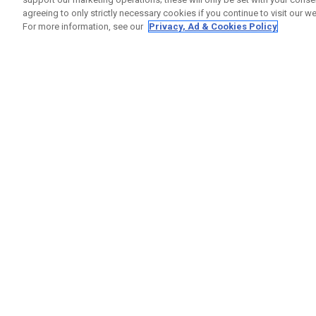
agreeing to only strictly necessary cookies if you continue to visit our we
For more information, see our
Privacy, Ad & Cookies Policy
GET SOCIAL
RUBRIQ
Nous Co
Statut 
Garanti
Callaway Golf Europe Ltd
Avertis
Unit 27 Barwell Business Park
Politiqu
Leatherhead Road Chessington
Politiqu
Surrey | KT9 2NY | Royaume-Uni