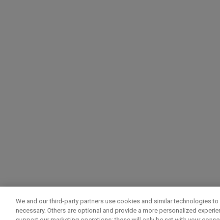
We and our third-party partners use cookies and similar technologies to 
necessary. Others are optional and provide a more personalized experi
support our marketing operations; these will only be set with your consent