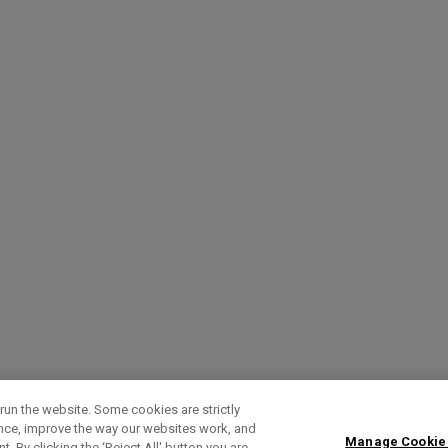
run the website. Some cookies are strictly
ence, improve the way our websites work, and
Manage Cookie
. By clicking the ‘Reject All' button you are