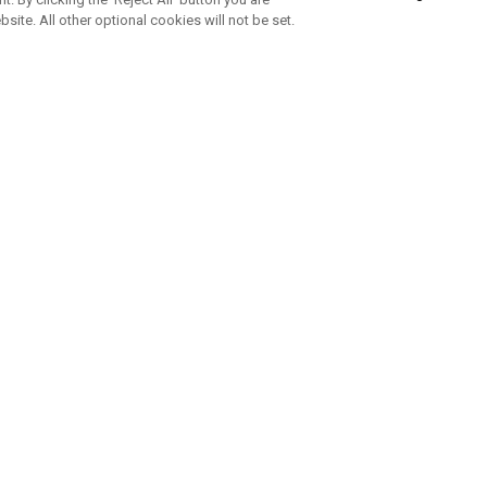
bsite. All other optional cookies will not be set.
ABONNEZ-VOUS À NOTRE NEWSLETTE
Rejoignez l'équipe Callaway pour ne rien manquer de nos produi
offres et conseil
UE AIDE
A PROPOS
ntacter
Durabilité
de la commande
Notre entreprise
e
Centre de presse
sement anti-contrefaçon
Demandes B2B
e d'expédition
e de retour