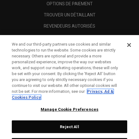
OPTIONS DE PAIEMENT
TROUVER UN DÉTAILLANT
REVENDEURS AUTORISÉS
SCAM AWARENESS
We and our third-party partners use cookies and similar
A PROPOS
technologies to run the website. Some cookies are strictly
necessary. Others are optional and provide a more
MENTIONS LÉGALES
personalized experience, improve the way our websites
work, and support our marketing operations; these will only
be set with your consent. By clicking the ‘Reject All' button
you are agreeing to only strictly necessary cookies if you
continue to visit our website. All other optional cookies will
not be set. For more information, see our
Privacy, Ad &
Cookies Policy
Manage Cookie Preferences
Reject All