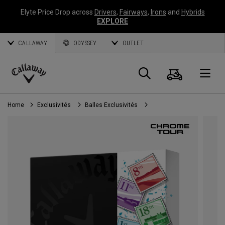
Elyte Price Drop across
Drivers
,
Fairways
,
Irons
and
Hybrids
EXPLORE
CALLAWAY
ODYSSEY
OUTLET
Panier
Recherch
O
Callaway
Golf
Home
Exclusivités
Balles Exclusivités