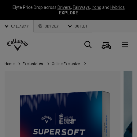
Elyte Price Drop across
Drivers
,
Fairways
,
Irons
and
Hybrids
EXPLORE
CALLAWAY
ODYSSEY
OUTLET
Panier
Recherch
O
Callaway
Golf
Home
Exclusivités
Online Exclusive