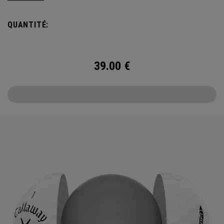
the cover, core, and construction to make the best
Supersoft you’ve ever played. Now available in our limited
QUANTITÉ:
edition England Cricket design.
39.00
€