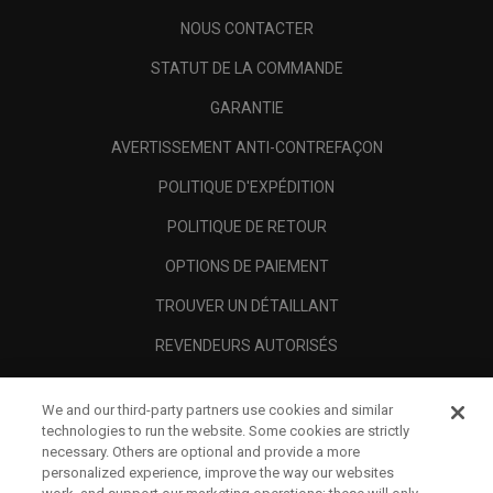
NOUS CONTACTER
STATUT DE LA COMMANDE
GARANTIE
AVERTISSEMENT ANTI-CONTREFAÇON
POLITIQUE D'EXPÉDITION
POLITIQUE DE RETOUR
OPTIONS DE PAIEMENT
TROUVER UN DÉTAILLANT
REVENDEURS AUTORISÉS
SCAM AWARENESS
We and our third-party partners use cookies and similar
A PROPOS
technologies to run the website. Some cookies are strictly
necessary. Others are optional and provide a more
MENTIONS LÉGALES
personalized experience, improve the way our websites