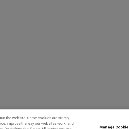
run the website. Some cookies are strictly
ence, improve the way our websites work, and
Manage Cookie
. By clicking the ‘Reject All' button you are