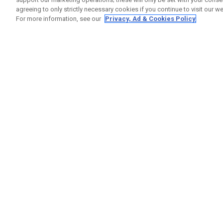
agreeing to only strictly necessary cookies if you continue to visit our we
For more information, see our
Privacy, Ad & Cookies Policy
GET SOCIAL
RUBRIQ
Nous Co
Statut 
Garanti
Callaway Golf Europe Ltd
Avertis
Unit 27 Barwell Business Park
Politiqu
Leatherhead Road Chessington
Politiqu
Surrey | KT9 2NY | Royaume-Uni