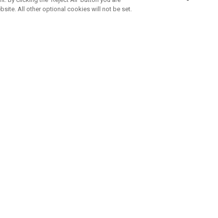
bsite. All other optional cookies will not be set.
ABONNEZ-VOUS À NOTRE NEWSLETTE
Rejoignez l'équipe Callaway pour ne rien manquer de nos produi
offres et conseil
UE AIDE
A PROPOS
ntacter
Durabilité
de la commande
Notre entreprise
e
Centre de presse
sement anti-contrefaçon
Demandes B2B
e d'expédition
e de retour