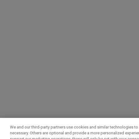
We and our third-party partners use cookies and similar technologies to 
necessary. Others are optional and provide a more personalized experi
support our marketing operations; these will only be set with your consent