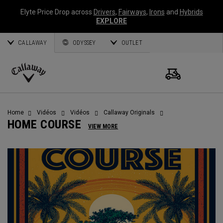
Elyte Price Drop across
Drivers
,
Fairways
,
Irons
and
Hybrids
EXPLORE
CALLAWAY
ODYSSEY
OUTLET
Panier
Rechercher
Ope
Callaway
Golf
Home
Vidéos
Vidéos
Callaway Originals
HOME COURSE
VIEW MORE