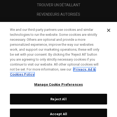
TROUVER UN DÉTAILLANT
REVENDEURS AUTORISÉS
SCAM AWARENESS
We and our third-party partners use cookies and similar
A PROPOS
technologies to run the website. Some cookies are strictly
necessary. Others are optional and provide a more
MENTIONS LÉGALES
personalized experience, improve the way our websites
work, and support our marketing operations; these will only
be set with your consent. By clicking the ‘Reject All' button
you are agreeing to only strictly necessary cookies if you
continue to visit our website. All other optional cookies will
not be set. For more information, see our
Privacy, Ad &
Cookies Policy
Manage Cookie Preferences
Reject All
©
2026
Topgolf Callaway Brands.
Accept All
All rights reserved.