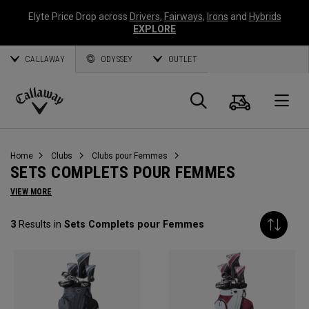
Elyte Price Drop across
Drivers
,
Fairways
,
Irons
and
Hybrids
EXPLORE
CALLAWAY
ODYSSEY
OUTLET
Panier
Recherch
O
Callaway
Golf
Home
Clubs
Clubs pour Femmes
SETS COMPLETS POUR FEMMES
VIEW MORE
3
Results in
Sets Complets pour Femmes