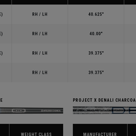
E)
RH / LH
40.625"
E)
RH / LH
40.00"
E)
RH / LH
39.375"
RH / LH
39.375"
TE
PROJECT X DENALI CHARCOA
WEIGHT CLASS
MANUFACTURER