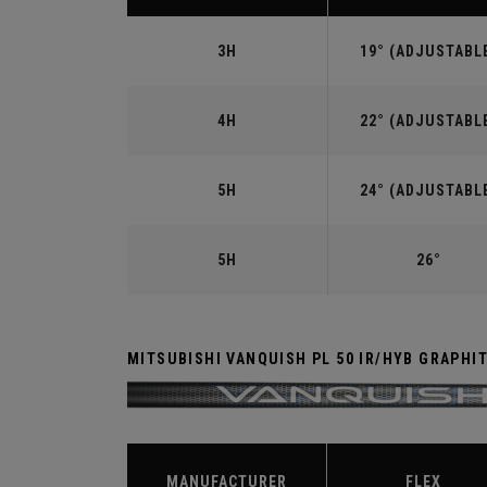
3H
19° (ADJUSTABL
4H
22° (ADJUSTABL
5H
24° (ADJUSTABL
5H
26°
MITSUBISHI VANQUISH PL 50 IR/HYB GRAPHI
MANUFACTURER
FLEX