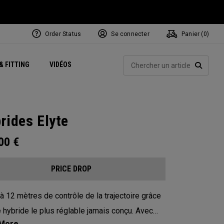
Order Status
Se connecter
Panier (
0
)
Centres de Performance
tum
 Juillet
ets
Exclusive Mavrik Complete Sets
Exclusivités - Balles de Golf
NEW Headwear
Women's Golf Balls
Rech
& FITTING
VIDÉOS
Régionaux
Golf
e
Exclusivités - Accessoires
Pass It On
RECHE
rides Elyte
.00
€
PRICE DROP
à 12 mètres de contrôle de la trajectoire grâce
e hybride le plus réglable jamais conçu. Avec