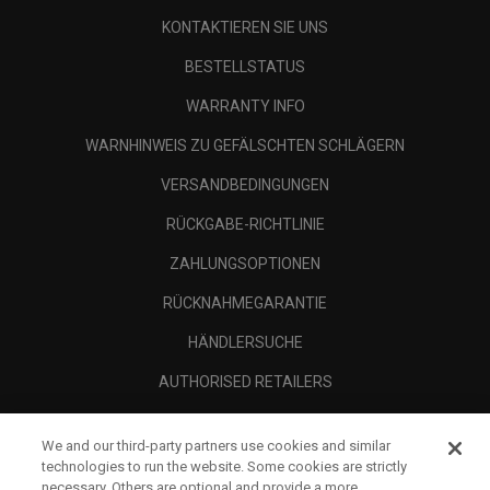
KONTAKTIEREN SIE UNS
BESTELLSTATUS
WARRANTY INFO
WARNHINWEIS ZU GEFÄLSCHTEN SCHLÄGERN
VERSANDBEDINGUNGEN
RÜCKGABE-RICHTLINIE
ZAHLUNGSOPTIONEN
RÜCKNAHMEGARANTIE
HÄNDLERSUCHE
AUTHORISED RETAILERS
SCAM AWARENESS
We and our third-party partners use cookies and similar
UNTERNEHMENSPROFIL
technologies to run the website. Some cookies are strictly
necessary. Others are optional and provide a more