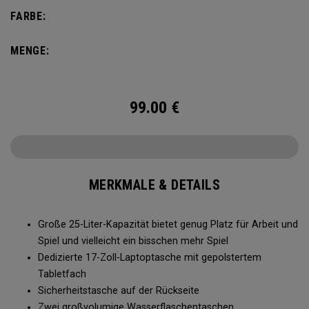
Fächer für Trinkflaschen und eine Vordertasche für
FARBE:
Zubehör – immer bereit für Ihren Wochenendausflug.
MENGE:
99.00
€
MERKMALE & DETAILS
Große 25-Liter-Kapazität bietet genug Platz für Arbeit und
Spiel und vielleicht ein bisschen mehr Spiel
Dedizierte 17-Zoll-Laptoptasche mit gepolstertem
Tabletfach
Sicherheitstasche auf der Rückseite
Zwei großvolumige Wasserflaschentaschen