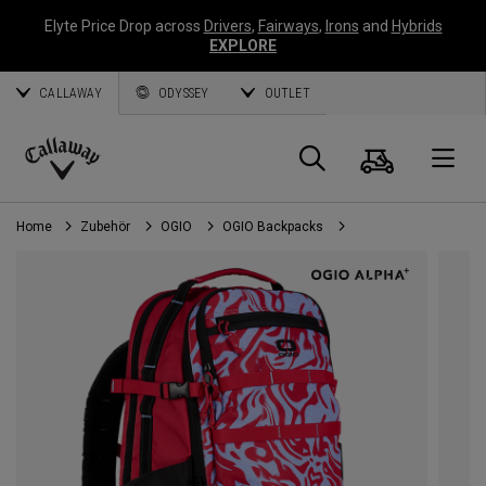
Elyte Price Drop across
Drivers
,
Fairways
,
Irons
and
Hybrids
EXPLORE
CALLAWAY
ODYSSEY
OUTLET
Warenk
Suche
O
Callaway
Golf
Home
Zubehör
OGIO
OGIO Backpacks