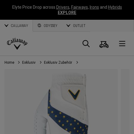
Elyte Price Drop across
Drivers
,
Fairways
,
Irons
and
Hybrids
EXPLORE
CALLAWAY
ODYSSEY
OUTLET
Warenk
Suche
O
Callaway
Golf
Home
Exklusiv
Exklusiv Zubehör