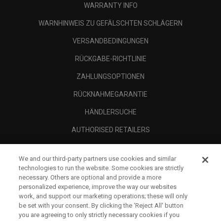
WARRANTY INFO
WARNHINWEIS ZU GEFÄLSCHTEN SCHLÄGERN
VERSANDBEDINGUNGEN
RÜCKGABE-RICHTLINIE
ZAHLUNGSOPTIONEN
RÜCKNAHMEGARANTIE
HÄNDLERSUCHE
AUTHORISED RETAILERS
SCAM AWARENESS
We and our third-party partners use cookies and similar
UNTERNEHMENSPROFIL
technologies to run the website. Some cookies are strictly
necessary. Others are optional and provide a more
RECHTLICHES-
personalized experience, improve the way our websites
work, and support our marketing operations; these will only
be set with your consent. By clicking the ‘Reject All' button
you are agreeing to only strictly necessary cookies if you