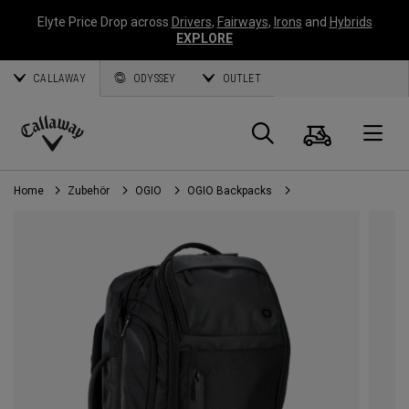
Elyte Price Drop across
Drivers
,
Fairways
,
Irons
and
Hybrids
EXPLORE
CALLAWAY
ODYSSEY
OUTLET
Warenk
Suche
O
Callaway
Golf
Home
Zubehör
OGIO
OGIO Backpacks