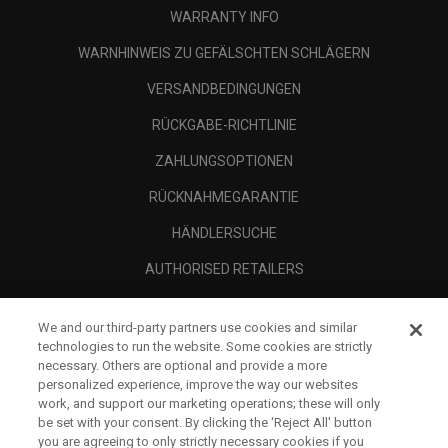
WARRANTY INFO
WARNHINWEIS ZU GEFÄLSCHTEN SCHLÄGERN
VERSANDBEDINGUNGEN
RÜCKGABE-RICHTLINIE
ZAHLUNGSOPTIONEN
RÜCKNAHMEGARANTIE
HÄNDLERSUCHE
AUTHORISED RETAILERS
SCAM AWARENESS
We and our third-party partners use cookies and similar
UNTERNEHMENSPROFIL
technologies to run the website. Some cookies are strictly
necessary. Others are optional and provide a more
RECHTLICHES-
personalized experience, improve the way our websites
work, and support our marketing operations; these will only
be set with your consent. By clicking the ‘Reject All' button
you are agreeing to only strictly necessary cookies if you