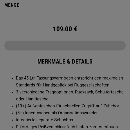
den Handgepäckbestimmungen, mit über 15 Taschen,
MENGE:
einschließlich 17 Zoll Laptop-Fach, integrierter Schuhbox
und separatem Wäschefach. Freuen Sie sich auf maximalen
Stauraum für ein optimal organisiertes Reisen.
109.00
€
MERKMALE & DETAILS
Das 45 Ltr. Fassungsvermögen entspricht den maximalen
Standards für Handgepäck bei Fluggesellschaften
3 verschiedene Trageoptionen: Rucksack, Schultertasche
oder Handtasche
(10+) Außentaschen für schnellen Zugriff auf Zubehör
(5+) Innentaschen als Organisationswunder
Integrierte separate Schuhbox
D-förmiges Reißverschlussfach hinten zum Verstauen