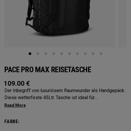
PACE PRO MAX REISETASCHE
109.00
€
Der Inbegriff von luxuriösem Raumwunder als Handgepäck.
Diese wetterfeste 45Ltr. Tasche ist ideal für
Wochenendausflüge oder Geschäftsreisen. Eleganter
Jetsetter. Dieser Rucksack hat ein Hauptfach mit
durchgehendem Rundumreißverschluss und verstaubare
FARBE:
Träger, wodurch er zum Seesack wird. Übereinstimmung mit