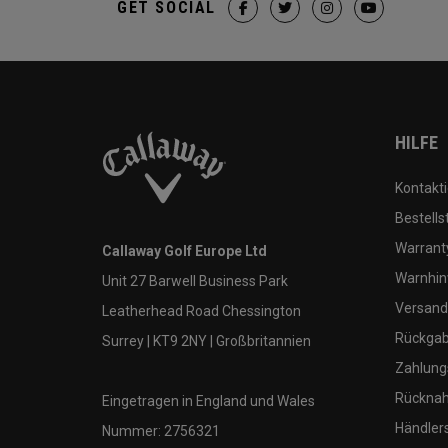
GET SOCIAL
HILFE
Kontakti
Bestells
Warranty
Callaway Golf Europe Ltd
Warnhin
Unit 27 Barwell Business Park
Versand
Leatherhead Road Chessington
Rückgabe
Surrey | KT9 2NY | Großbritannien
Zahlung
Rücknah
Eingetragen in England und Wales
Händler
Nummer: 2756321