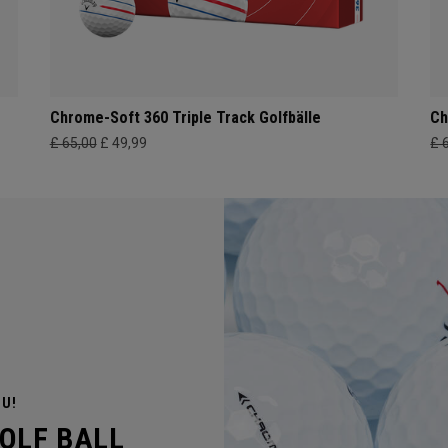
Chrome-Soft 360 Triple Track Golfbälle
Ch
£ 65,00
£ 49,99
£ 
OU!
GOLF BALL