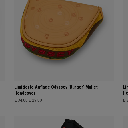
Limitierte Auflage Odyssey 'Burger' Mallet
Li
Headcover
He
£ 34,00
£ 29,00
£ 