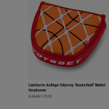
Limitierte Auflage Odyssey 'Basketball' Mallet
Headcover
£ 34,00
£ 29,00