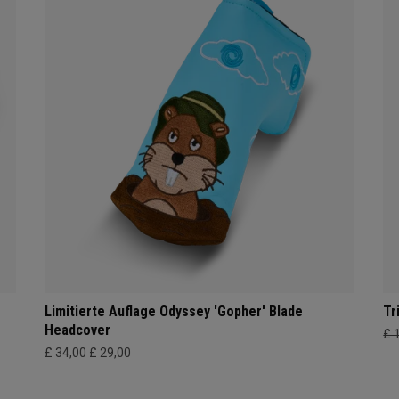
Limitierte Auflage Odyssey 'Gopher' Blade
Tr
Headcover
£ 
£ 34,00
£ 29,00