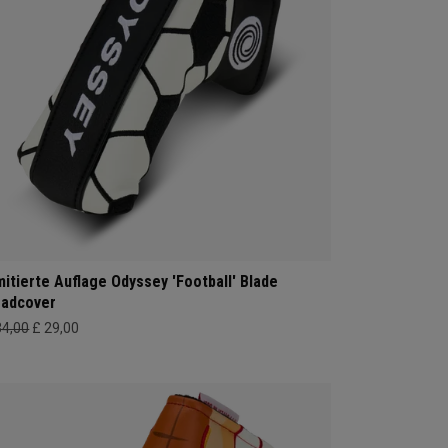
mitierte Auflage Odyssey 'Football' Blade
adcover
34,00
£ 29,00