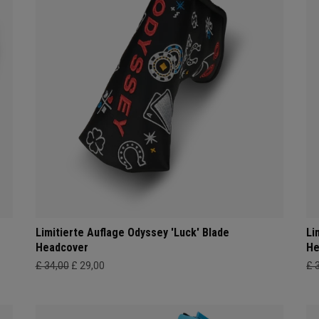
Limitierte Auflage Odyssey 'Luck' Blade
Li
Headcover
He
£ 34,00
£ 29,00
£ 