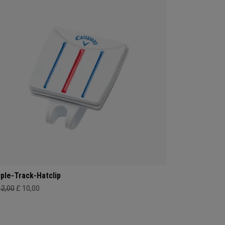
iple-Track-Hatclip
12,00
£ 10,00