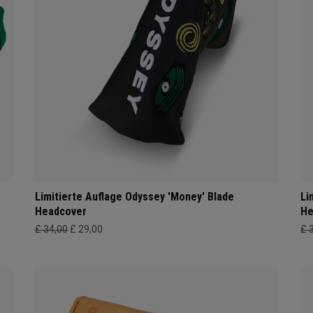
Limitierte Auflage Odyssey 'Money' Blade
Li
Headcover
He
£ 34,00
£ 29,00
£ 