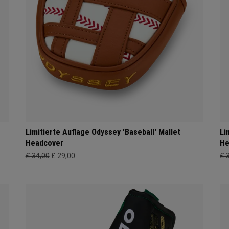
Limitierte Auflage Odyssey 'Baseball' Mallet
Li
Headcover
He
£ 34,00
£ 29,00
£ 