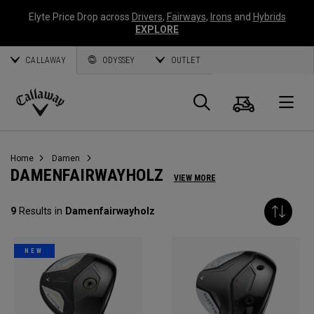
Elyte Price Drop across
Drivers
,
Fairways
,
Irons
and
Hybrids
EXPLORE
CALLAWAY
ODYSSEY
OUTLET
Warenk
Suche
O
Callaway
Golf
Home
Damen
DAMENFAIRWAYHOLZ
VIEW MORE
9
Results in
Damenfairwayholz
NEW