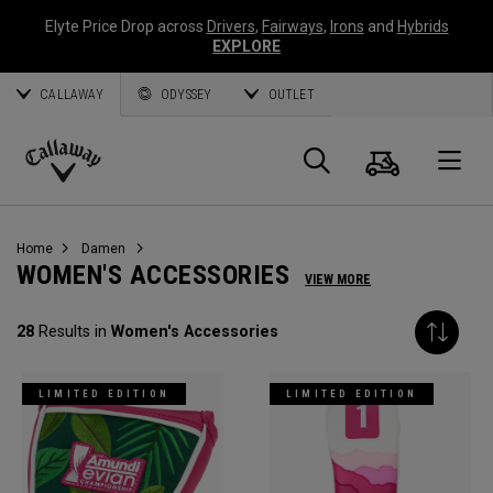
Elyte Price Drop across
Drivers
,
Fairways
,
Irons
and
Hybrids
EXPLORE
CALLAWAY
ODYSSEY
OUTLET
Warenk
Suche
O
Callaway
Golf
Home
Damen
WOMEN'S ACCESSORIES
VIEW MORE
28
Results in
Women's Accessories
LIMITED EDITION
LIMITED EDITION