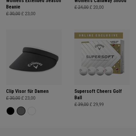
Women’s Extended Season
Women's Callaway Snood
Beanie
£ 24,00
£ 20,00
£ 30,00
£ 23,00
ONLINE EXCLUSIVE
Clip Visor für Damen
Supersoft Cheers Golf
Ball
£ 30,00
£ 23,00
£ 39,00
£ 29,99