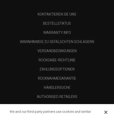
KONTAKTIEREN SIE UNS
BESTELLSTATUS
WARRANTY INFO
WARNHINWEIS ZU GEFÄLSCHTEN SCHLÄGERN
VERSANDBEDINGUNGEN
RÜCKGABE-RICHTLINIE
ZAHLUNGSOPTIONEN
RÜCKNAHMEGARANTIE
HÄNDLERSUCHE
AUTHORISED RETAILERS
SCAM AWARENESS
We and our third-party partners use cookies and similar