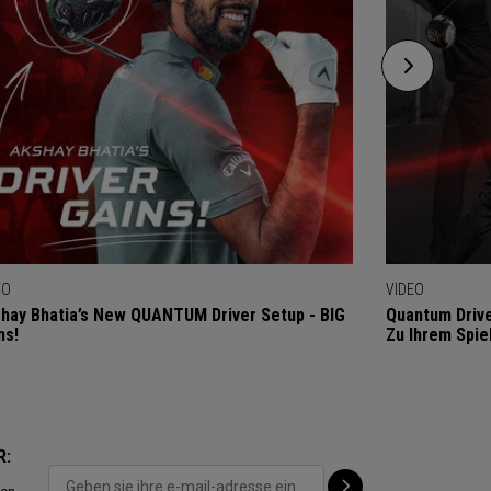
EO
VIDEO
hay Bhatia’s New QUANTUM Driver Setup - BIG
Quantum Drive
ns!
Zu Ihrem Spie
R: