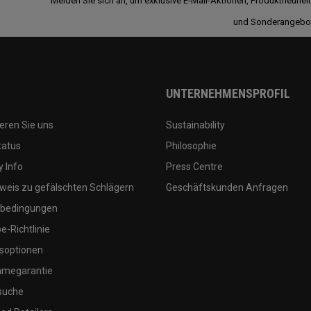
Melden Sie sich an, um exklusive E-Mail-Aktionen, Produktneuhei
und Sonderangebo
UNTERNEHMENSPROFIL
eren Sie uns
Sustainability
tatus
Philosophie
 Info
Press Centre
weis zu gefälschten Schlägern
Geschäftskunden Anfragen
bedingungen
-Richtlinie
soptionen
megarantie
suche