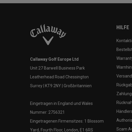
HILFE
Kontakti
Bestells
Warranty
Callaway Golf Europe Ltd
Warnhin
Unit 27 Barwell Business Park
Versand
Leatherhead Road Chessington
Rückgabe
Surrey | KT9 2NY | Großbritannien
Zahlung
Rücknah
Eingetragen in England und Wales
Händler
Nummer: 2756321
Authoris
Eingetragenen Firmensitzes: 1 Blossom
Scam A
Yard, Fourth Floor, London, E1 6RS