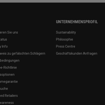
UNTERNEHMENSPROFIL
eren Sie uns
Sustainability
tatus
Philosophie
 Info
Press Centre
weis zu gefälschten Schlägern
Geschäftskunden Anfragen
bedingungen
-Richtlinie
soptionen
megarantie
suche
ed Retailers
wareness