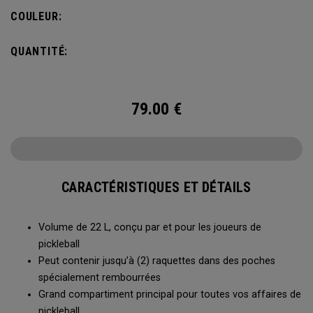
s’accroche à la clôture du terrain pour accéder facilement à
COULEUR:
toutes vos affaires entre deux parties.
QUANTITÉ:
79.00
€
CARACTÉRISTIQUES ET DÉTAILS
Volume de 22 L, conçu par et pour les joueurs de
pickleball
Peut contenir jusqu’à (2) raquettes dans des poches
spécialement rembourrées
Grand compartiment principal pour toutes vos affaires de
pickleball