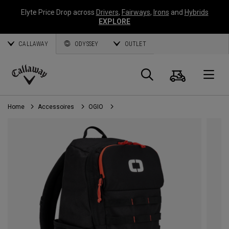
Elyte Price Drop across
Drivers
,
Fairways
,
Irons
and
Hybrids
EXPLORE
CALLAWAY
ODYSSEY
OUTLET
Panier
Recherch
O
Callaway
Golf
Home
Accessoires
OGIO