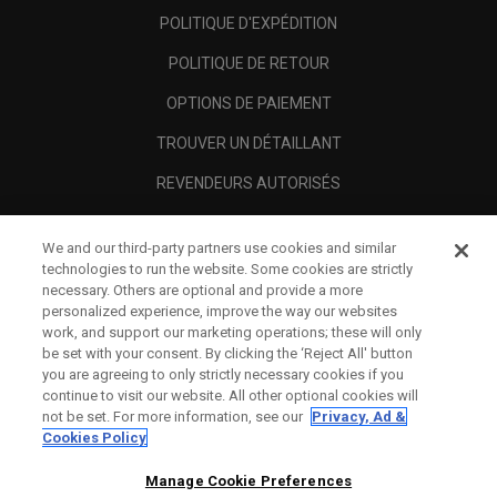
POLITIQUE D'EXPÉDITION
POLITIQUE DE RETOUR
OPTIONS DE PAIEMENT
TROUVER UN DÉTAILLANT
REVENDEURS AUTORISÉS
SCAM AWARENESS
We and our third-party partners use cookies and similar
A PROPOS
technologies to run the website. Some cookies are strictly
necessary. Others are optional and provide a more
MENTIONS LÉGALES
personalized experience, improve the way our websites
work, and support our marketing operations; these will only
be set with your consent. By clicking the ‘Reject All' button
you are agreeing to only strictly necessary cookies if you
continue to visit our website. All other optional cookies will
not be set. For more information, see our
Privacy, Ad &
Cookies Policy
Manage Cookie Preferences