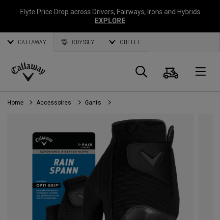
Elyte Price Drop across
Drivers
,
Fairways
,
Irons
and
Hybrids
EXPLORE
CALLAWAY
ODYSSEY
OUTLET
Panier
Recherch
O
Callaway
Golf
Home
Accessoires
Gants