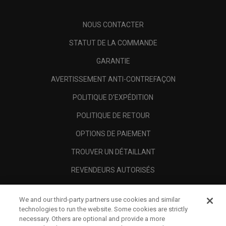
NOUS CONTACTER
STATUT DE LA COMMANDE
GARANTIE
AVERTISSEMENT ANTI-CONTREFAÇON
POLITIQUE D'EXPÉDITION
POLITIQUE DE RETOUR
OPTIONS DE PAIEMENT
TROUVER UN DÉTAILLANT
REVENDEURS AUTORISÉS
SCAM AWARENESS
We and our third-party partners use cookies and similar
A PROPOS
technologies to run the website. Some cookies are strictly
necessary. Others are optional and provide a more
MENTIONS LÉGALES