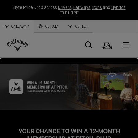
Elyte Price Drop across
Drivers
,
Fairways
,
Irons
and
Hybrids
EXPLORE
CALLAWAY
ODYSSEY
OUTLET
Panier
Recherch
O
Callaway
Golf