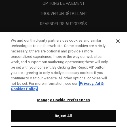
OPTIONS DE PAIEMENT
TROUVER UN DÉTAILLANT
REVENDEURS AUTORISÉS
SCAM AWARENESS
We and our third-party partners use cookies and similar
A PROPOS
technologies to run the website. Some cookies are strictly
necessary. Others are optional and provide a more
MENTIONS LÉGALES
personalized experience, improve the way our websites
work, and support our marketing operations; these will only
be set with your consent. By clicking the ‘Reject All' button
you are agreeing to only strictly necessary cookies if you
continue to visit our website. All other optional cookies will
not be set. For more information, see our
Privacy, Ad &
Cookies Policy
Manage Cookie Preferences
Reject All