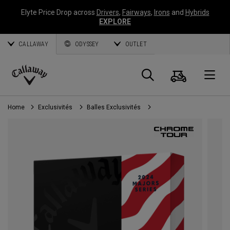
Elyte Price Drop across
Drivers
,
Fairways
,
Irons
and
Hybrids
EXPLORE
CALLAWAY
ODYSSEY
OUTLET
Panier
Recherch
O
Callaway
Golf
Home
Exclusivités
Balles Exclusivités