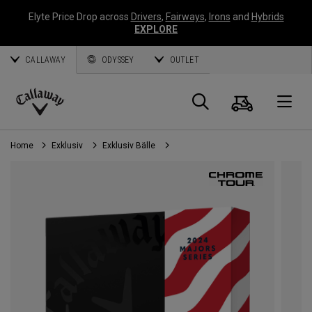
Elyte Price Drop across
Drivers
,
Fairways
,
Irons
and
Hybrids
EXPLORE
CALLAWAY
ODYSSEY
OUTLET
Warenk
Suche
O
Callaway
Golf
Home
Exklusiv
Exklusiv Bälle