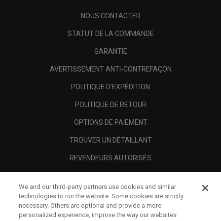
NOUS CONTACTER
STATUT DE LA COMMANDE
GARANTIE
AVERTISSEMENT ANTI-CONTREFAÇON
POLITIQUE D'EXPÉDITION
POLITIQUE DE RETOUR
OPTIONS DE PAIEMENT
TROUVER UN DÉTAILLANT
REVENDEURS AUTORISÉS
SCAM AWARENESS
We and our third-party partners use cookies and similar
A PROPOS
technologies to run the website. Some cookies are strictly
necessary. Others are optional and provide a more
MENTIONS LÉGALES
personalized experience, improve the way our websites