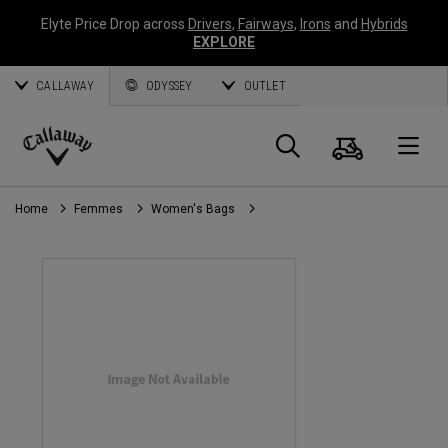
Elyte Price Drop across
Drivers
,
Fairways
,
Irons
and
Hybrids
EXPLORE
CALLAWAY
ODYSSEY
OUTLET
Panier
Recherch
O
Callaway
Golf
Home
Femmes
Women's Bags