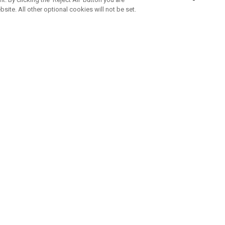
bsite. All other optional cookies will not be set.
ABONNEZ-VOUS À NOTRE NEWSLETTE
Rejoignez l'équipe Callaway pour ne rien manquer de nos produi
offres et conseil
UE AIDE
A PROPOS
ntacter
Durabilité
de la commande
Notre entreprise
e
Centre de presse
sement anti-contrefaçon
Demandes B2B
e d'expédition
e de retour