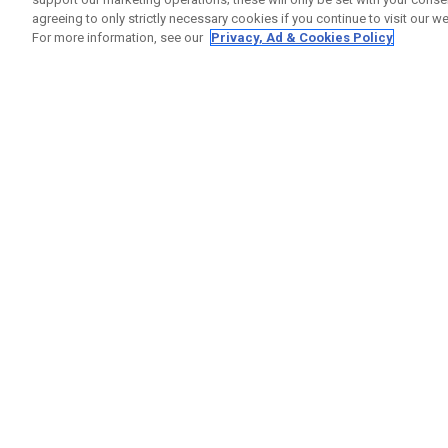
agreeing to only strictly necessary cookies if you continue to visit our we
For more information, see our
Privacy, Ad & Cookies Policy
GET SOCIAL
RUBRIQ
Nous Co
Statut 
Garanti
Callaway Golf Europe Ltd
Avertis
Unit 27 Barwell Business Park
Politiqu
Leatherhead Road Chessington
Politiqu
Surrey | KT9 2NY | Royaume-Uni