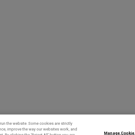
run the website. Some cookies are strictly
ence, improve the way our websites work, and
Manage Cookie
. By clicking the ‘Reject All' button you are