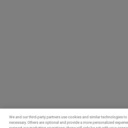
We and our third-party partners use cookies and similar technologies to 
necessary. Others are optional and provide a more personalized experi
support our marketing operations; these will only be set with your consent