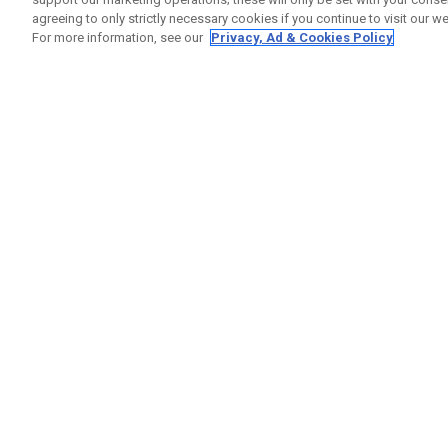
agreeing to only strictly necessary cookies if you continue to visit our we
For more information, see our
Privacy, Ad & Cookies Policy
GET SOCIAL
RUBRIQ
Nous Co
Statut 
Garanti
Callaway Golf Europe Ltd
Avertis
Unit 27 Barwell Business Park
Politiqu
Leatherhead Road Chessington
Politiqu
Surrey | KT9 2NY | Royaume-Uni