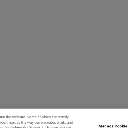
run the website. Some cookies are strictly
ence, improve the way our websites work, and
Manage Cookie
. By clicking the ‘Reject All' button you are