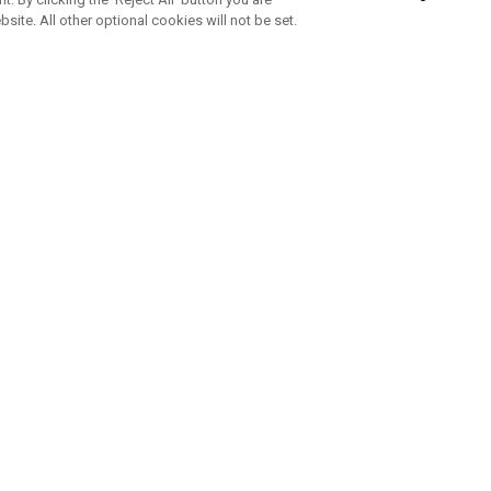
bsite. All other optional cookies will not be set.
ABONNEZ-VOUS À NOTRE NEWSLETTE
Rejoignez l'équipe Callaway pour ne rien manquer de nos produi
offres et conseil
UE AIDE
A PROPOS
ntacter
Durabilité
de la commande
Notre entreprise
e
Centre de presse
sement anti-contrefaçon
Demandes B2B
e d'expédition
e de retour