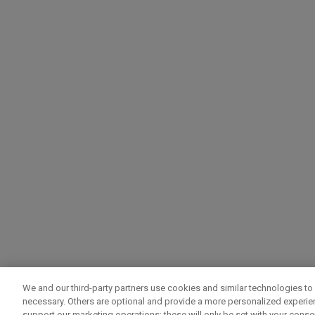
We and our third-party partners use cookies and similar technologies to 
necessary. Others are optional and provide a more personalized experi
support our marketing operations; these will only be set with your consent