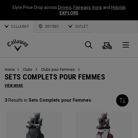
Elyte Price Drop across
Drivers
,
Fairways
,
Irons
and
Hybrids
EXPLORE
CALLAWAY
ODYSSEY
OUTLET
Panier
Recherch
O
Callaway
Golf
Home
Clubs
Clubs pour Femmes
SETS COMPLETS POUR FEMMES
VIEW MORE
3
Results in
Sets Complets pour Femmes