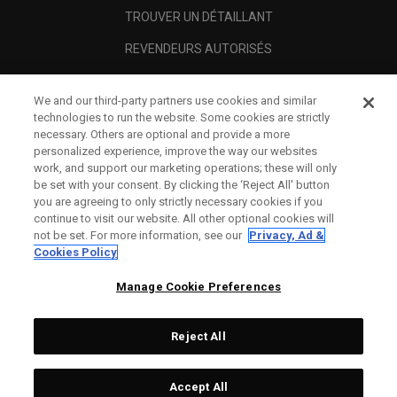
TROUVER UN DÉTAILLANT
REVENDEURS AUTORISÉS
SCAM AWARENESS
We and our third-party partners use cookies and similar
A PROPOS
technologies to run the website. Some cookies are strictly
necessary. Others are optional and provide a more
MENTIONS LÉGALES
personalized experience, improve the way our websites
work, and support our marketing operations; these will only
be set with your consent. By clicking the ‘Reject All' button
you are agreeing to only strictly necessary cookies if you
continue to visit our website. All other optional cookies will
not be set. For more information, see our
Privacy, Ad &
Cookies Policy
Manage Cookie Preferences
Reject All
©
2026
Topgolf Callaway Brands.
Accept All
All rights reserved.