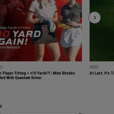
EO
VIDEO
r Player Fitting = +10 Yards?! | Mimi Rhodes
At Last. It's 
lled With Quantum Driver
R: