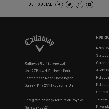
GET SOCIAL
RUBRIQ
Nous Co
Statut 
Garanti
Callaway Golf Europe Ltd
Avertis
Unit 27 Barwell Business Park
Politiqu
Leatherhead Road Chessington
Politiqu
Surrey | KT9 2NY | Royaume-Uni
Options
Trouver 
Enregistré en Angleterre et au Pays de
Revende
Galles: 2756321