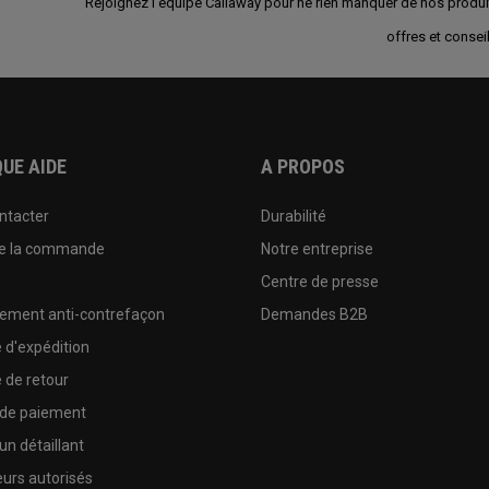
Rejoignez l'équipe Callaway pour ne rien manquer de nos produi
offres et conseil
UE AIDE
A PROPOS
ntacter
Durabilité
de la commande
Notre entreprise
e
Centre de presse
sement anti-contrefaçon
Demandes B2B
e d'expédition
e de retour
 de paiement
un détaillant
urs autorisés