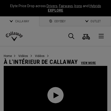
Elyte Price Drop across
Drivers
,
Fairways
,
Irons
and
Hybrids
EXPLORE
CALLAWAY
ODYSSEY
OUTLET
Panier
Recherch
O
Callaway
Golf
Home
Vidéos
Vidéos
À L'INTÉRIEUR DE CALLAWAY
VIEW MORE