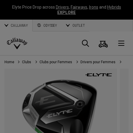
Elyte Price Drop across
Drivers
,
Fairways
,
Irons
and
Hybrids
EXPLORE
CALLAWAY
ODYSSEY
OUTLET
Panier
Recherch
O
Callaway
Golf
Home
Clubs
Clubs pour Femmes
Drivers pour Femmes