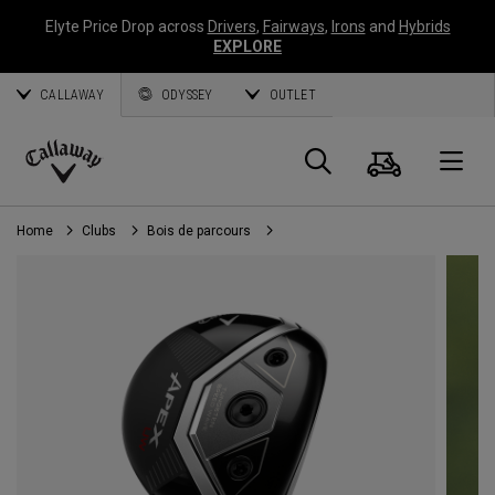
Elyte Price Drop across
Drivers
,
Fairways
,
Irons
and
Hybrids
EXPLORE
CALLAWAY
ODYSSEY
OUTLET
Panier
Recherch
O
Callaway
Golf
Home
Clubs
Bois de parcours