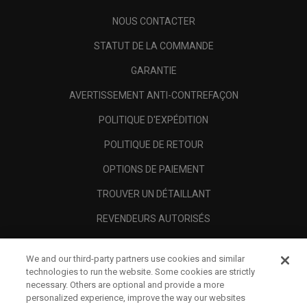
NOUS CONTACTER
STATUT DE LA COMMANDE
GARANTIE
AVERTISSEMENT ANTI-CONTREFAÇON
POLITIQUE D'EXPÉDITION
POLITIQUE DE RETOUR
OPTIONS DE PAIEMENT
TROUVER UN DÉTAILLANT
REVENDEURS AUTORISÉS
SCAM AWARENESS
We and our third-party partners use cookies and similar
A PROPOS
technologies to run the website. Some cookies are strictly
necessary. Others are optional and provide a more
MENTIONS LÉGALES
personalized experience, improve the way our websites