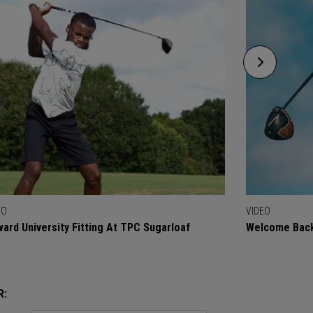
EO
VIDEO
ard University Fitting At TPC Sugarloaf
Welcome Back
R: