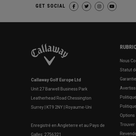
GET SOCIAL
RUBRIQ
Nous Co
Statut 
Garanti
Callaway Golf Europe Ltd
Avertis
Unit 27 Barwell Business Park
Politiqu
Leatherhead Road Chessington
Politiqu
Surrey | KT9 2NY | Royaume-Uni
Options
Trouver 
Enregistré en Angleterre et au Pays de
Revende
Galles: 2756321