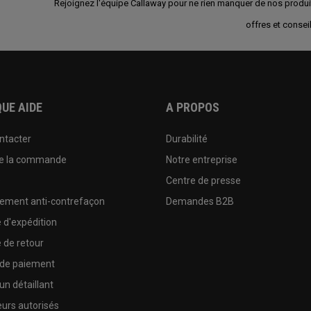
Rejoignez l'équipe Callaway pour ne rien manquer de nos produi
offres et conseil
UE AIDE
A PROPOS
ntacter
Durabilité
de la commande
Notre entreprise
e
Centre de presse
sement anti-contrefaçon
Demandes B2B
e d'expédition
e de retour
 de paiement
un détaillant
urs autorisés