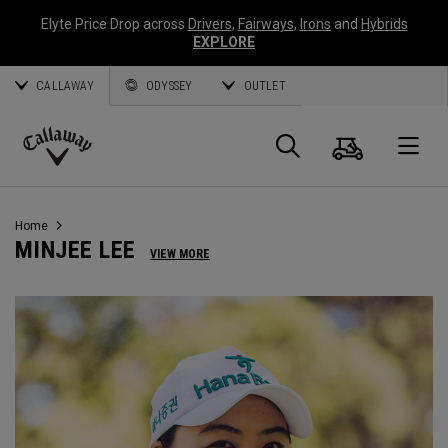
Elyte Price Drop across
Drivers
,
Fairways
,
Irons
and
Hybrids
EXPLORE
CALLAWAY
ODYSSEY
OUTLET
Panier
Recherch
O
Callaway
Golf
Home
MINJEE LEE
VIEW MORE