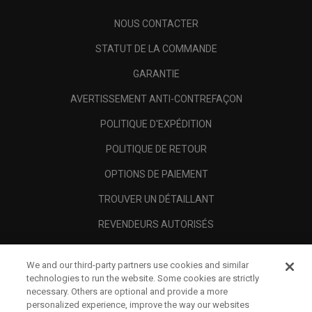
NOUS CONTACTER
STATUT DE LA COMMANDE
GARANTIE
AVERTISSEMENT ANTI-CONTREFAÇON
POLITIQUE D'EXPÉDITION
POLITIQUE DE RETOUR
OPTIONS DE PAIEMENT
TROUVER UN DÉTAILLANT
REVENDEURS AUTORISÉS
SCAM AWARENESS
We and our third-party partners use cookies and similar
A PROPOS
technologies to run the website. Some cookies are strictly
necessary. Others are optional and provide a more
MENTIONS LÉGALES
personalized experience, improve the way our websites