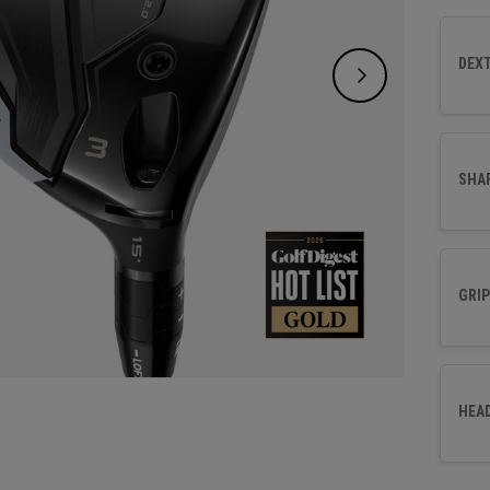
face p
polyval
DEXT
éventa
SHA
GRIP
HEA