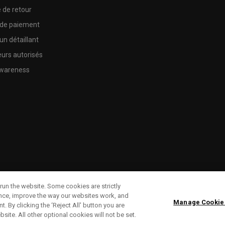
e de retour
 de paiement
un détaillant
urs autorisés
wareness
run the website. Some cookies are strictly
ence, improve the way our websites work, and
Manage Cookie
. By clicking the ‘Reject All' button you are
bsite. All other optional cookies will not be set.