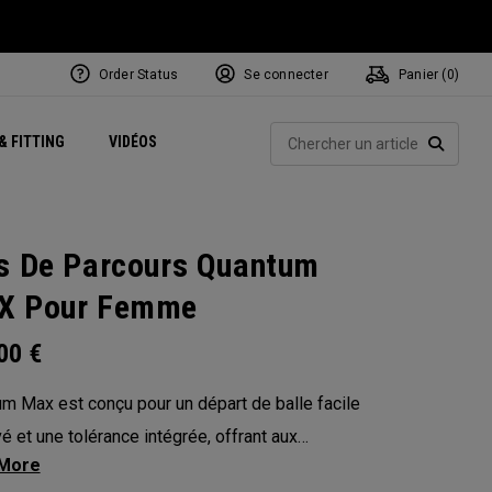
Order Status
Se connecter
Panier (
0
)
Centres de Performance
tum
 Juillet
ets
Exclusive Mavrik Complete Sets
Exclusivités - Balles de Golf
NEW Headwear
Women's Golf Balls
Rech
& FITTING
VIDÉOS
Régionaux
Golf
e
Exclusivités - Accessoires
Pass It On
RECHE
s De Parcours Quantum
X Pour Femme
.00
€
m Max est conçu pour un départ de balle facile
vé et une tolérance intégrée, offrant aux
s(euses) plus de confiance à chaque swing. Sa