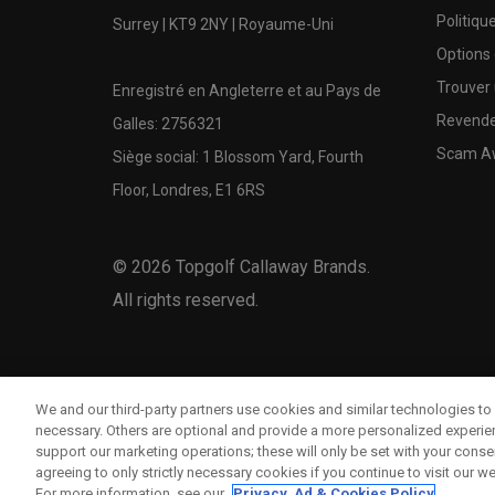
Politiqu
Surrey | KT9 2NY | Royaume-Uni
Options
Trouver 
Enregistré en Angleterre et au Pays de
Revende
Galles: 2756321
Scam A
Siège social: 1 Blossom Yard, Fourth
Floor, Londres, E1 6RS
©
2026
Topgolf Callaway Brands.
All rights reserved.
We and our third-party partners use cookies and similar technologies to 
necessary. Others are optional and provide a more personalized experi
support our marketing operations; these will only be set with your consent
agreeing to only strictly necessary cookies if you continue to visit our we
For more information, see our
Privacy, Ad & Cookies Policy