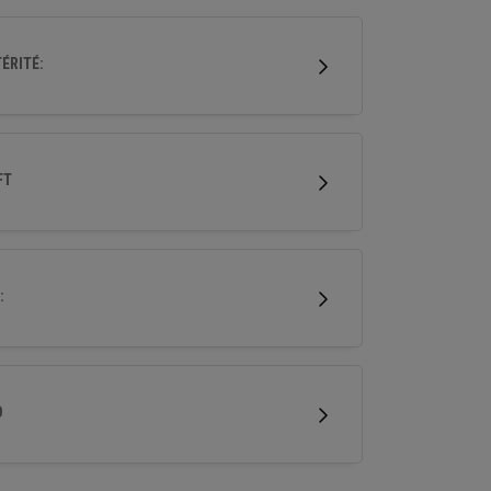
eu profonde améliore la régularité et sa
ence, ce qui en fait le choix idéal pour un large
ÉRITÉ:
il de golfeurs.
FT
:
D