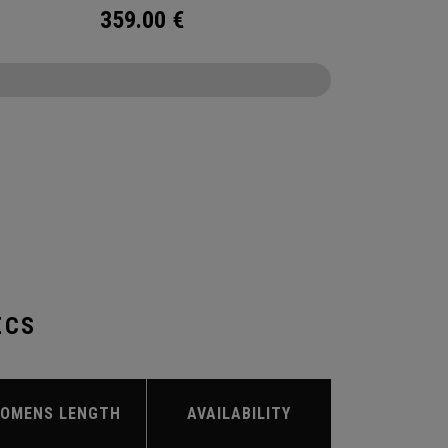
359.00
€
CONFIGURE
ECS
OMENS LENGTH
AVAILABILITY