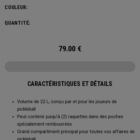
s’accroche à la clôture du terrain pour accéder facilement à
COULEUR:
toutes vos affaires entre deux parties.
QUANTITÉ:
79.00
€
CARACTÉRISTIQUES ET DÉTAILS
Volume de 22 L, conçu par et pour les joueurs de
pickleball
Peut contenir jusqu’à (2) raquettes dans des poches
spécialement rembourrées
Grand compartiment principal pour toutes vos affaires de
pickleball