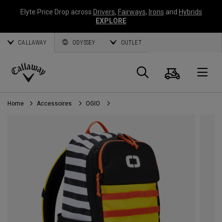
Elyte Price Drop across
Drivers
,
Fairways
,
Irons
and
Hybrids
EXPLORE
CALLAWAY
ODYSSEY
OUTLET
Panier
Recherch
O
Callaway
Golf
Home
Accessoires
OGIO