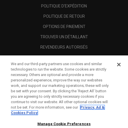
POLITIQUE D'EXPÉDITION
POLITIQUE DE RETOUR
OPTIONS DE PAIEMENT
TROUVER UN DÉTAILLANT
REVENDEURS AUTORISÉS
SCAM AWARENESS
We and our third-party partners use cookies and similar
A PROPOS
technologies to run the website. Some cookies are strictly
necessary. Others are optional and provide a more
MENTIONS LÉGALES
personalized experience, improve the way our websites
work, and support our marketing operations; these will only
be set with your consent. By clicking the ‘Reject All' button
you are agreeing to only strictly necessary cookies if you
continue to visit our website. All other optional cookies will
not be set. For more information, see our
Privacy, Ad &
Cookies Policy
Manage Cookie Preferences